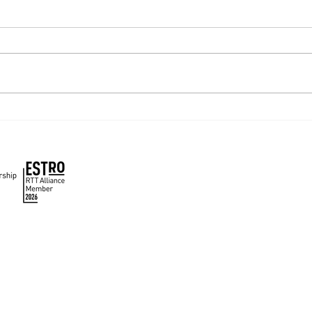
Acuerdo de colaboración
Simp
entre SOCHIRA y ASTRO
Chil
🇨🇱 🤝 🇺🇲
acce
Inicio
Nuestra Sociedad
Educación
Noticias
Utilidades
Contacto