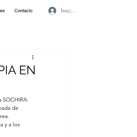
Iniciar sesión
des
Contacto
IA EN
 la SOCHIRA.
rnada de 
rea.
 y a los 