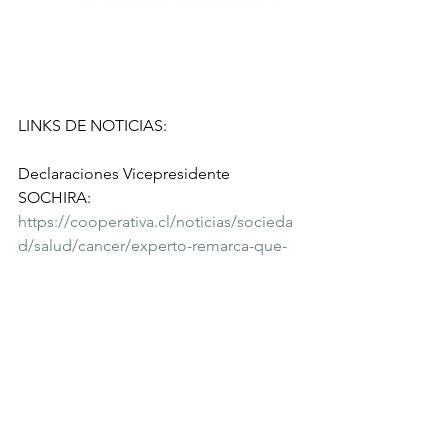
LINKS DE NOTICIAS:
Declaraciones Vicepresidente 
SOCHIRA: 
https://cooperativa.cl/noticias/socieda
d/salud/cancer/experto-remarca-que-
no-es-la-solucion-trasladar-a-pacientes-
con-cancer/2023-11-14/202252.html
Nota EMOL: 
https://www.emol.com/noticias/Nacion
al/2023/11/14/1112782/cancer-traslado-
pacientes-argentina-fonasa.html