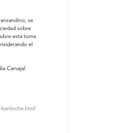
ransandino, se 
ociedad sobre 
sobre esta toma 
onsiderando el 
a Carvajal 
e-bariloche.html