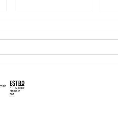
Acuerdo de colaboración
Simp
entre SOCHIRA y ASTRO
Chil
🇨🇱 🤝 🇺🇲
acce
Inicio
Nuestra Sociedad
Educación
Noticias