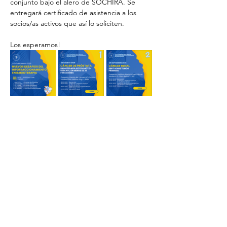
conjunto bajo el alero de SOCHIRA. Se 
entregará certificado de asistencia a los 
socios/as activos que así lo soliciten.
Los esperamos!
A continuacion estan los enlaces a los 
webinars realizados, publicados en nuestro 
canal de youtube
Cancer de Prostata - 
https://youtu.be/ckhzNFj2g2w
Cancer Renal - 