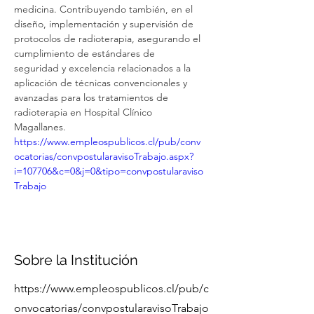
medicina. Contribuyendo también, en el 
diseño, implementación y supervisión de 
protocolos de radioterapia, asegurando el 
cumplimiento de estándares de 
seguridad y excelencia relacionados a la 
aplicación de técnicas convencionales y 
avanzadas para los tratamientos de 
radioterapia en Hospital Clínico 
Magallanes. 
https://www.empleospublicos.cl/pub/conv
ocatorias/convpostularavisoTrabajo.aspx?
i=107706&c=0&j=0&tipo=convpostularaviso
Trabajo
Sobre la Institución
https://www.empleospublicos.cl/pub/c
onvocatorias/convpostularavisoTrabajo