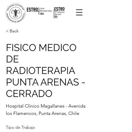
< Back
FISICO MEDICO
DE
RADIOTERAPIA
PUNTA ARENAS -
CERRADO
Hospital Clínico Magallanes - Avenida
los Flamencos, Punta Arenas, Chile
Tipo de Trabajo