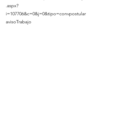
.aspx?
i=107706&c=0&j=0&tipo=convpostular
avisoTrabajo