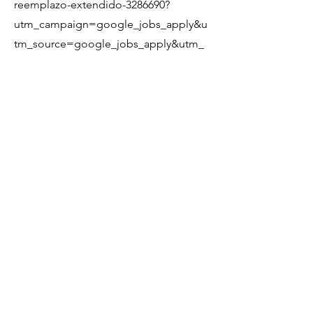
reemplazo-extendido-3286690?
utm_campaign=google_jobs_apply&u
tm_source=google_jobs_apply&utm_
medium=organic