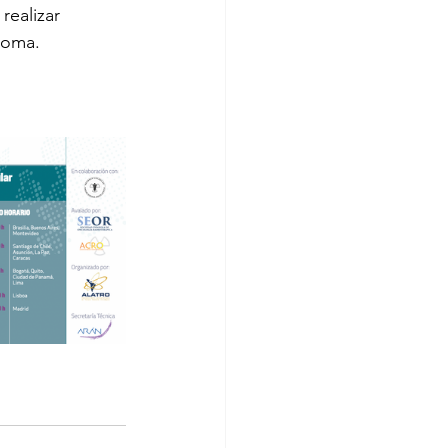
ealizar 
noma.