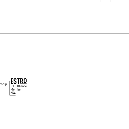
Acuerdo de colaboración
Simp
entre SOCHIRA y ASTRO
Chil
🇨🇱 🤝 🇺🇲
acce
Inicio
Nuestra Sociedad
Educación
Noticias
Utilidades