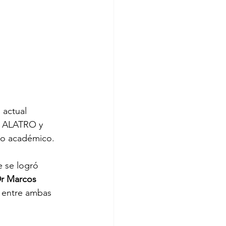
 actual 
re ALATRO y 
oyo académico.
 se logró 
r Marcos 
o entre ambas 